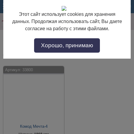
МЕНЮ
КОРЗИНА
Этот сайт использует cookies для хранения
данных. Продолжая использовать сайт, Вы даете
согласие на работу с этими файлами.
Мебель для спальни с рисунком
Хорошо, принимаю
Мебель для спальни с рисунком по выгодной цене. Покупайте в интернет-
магазине "Дом Мебели" с доставкой по Москве и области.
Артикул:
33800
Комод Мечта-4