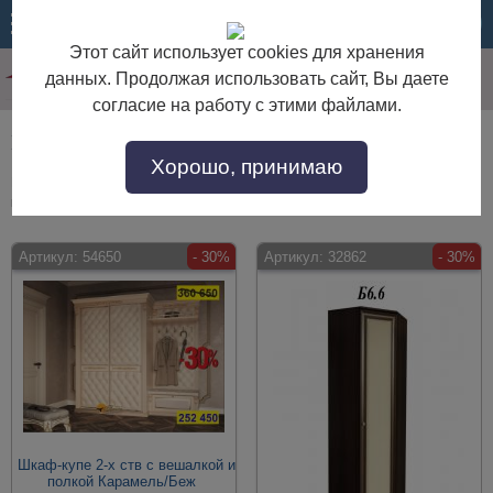
МЕНЮ
КОРЗИНА
Этот сайт использует cookies для хранения
данных. Продолжая использовать сайт, Вы даете
согласие на работу с этими файлами.
Мебель для прихожей без зеркала
Хорошо, принимаю
Мебель для прихожей без зеркала по выгодной цене. Покупайте в
интернет-магазине "Дом Мебели" с доставкой по Москве и области.
Артикул:
54650
- 30%
Артикул:
32862
- 30%
Шкаф-купе 2-х ств с вешалкой и
полкой Карамель/Беж