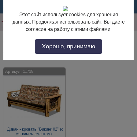
МЕНЮ
КОРЗИНА
Этот сайт использует cookies для хранения
данных. Продолжая использовать сайт, Вы даете
согласие на работу с этими файлами.
Диваны в стиле Кантри
Хорошо, принимаю
Диваны в стиле Кантри по выгодной цене. Покупайте в интернет-магазине
"Дом Мебели" с доставкой по Москве и области.
Артикул:
11719
Диван - кровать "Викинг 02" (с
мягким элементом)