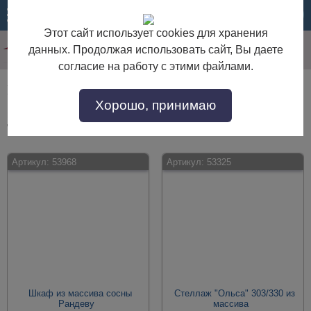
МЕНЮ
КОРЗИНА
Этот сайт использует cookies для хранения
данных. Продолжая использовать сайт, Вы даете
согласие на работу с этими файлами.
Шкафы с ящиками
Хорошо, принимаю
Шкафы с ящиками по выгодной цене. Покупайте в интернет-магазине
"Дом Мебели" с доставкой по Москве и области.
Артикул:
53968
Артикул:
53325
Шкаф из массива сосны
Стеллаж "Ольса" 303/330 из
Рандеву
массива