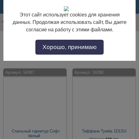
МЕНЮ
КОРЗИНА
Этот сайт использует cookies для хранения
данных. Продолжая использовать сайт, Вы даете
согласие на работу с этими файлами.
Мебель для спальни угловые
Хорошо, принимаю
Мебель для спальни угловые по выгодной цене. Покупайте в интернет-
магазине "Дом Мебели" с доставкой по Москве и области.
Артикул:
54387
Артикул:
34288
Спальный гарнитур Софт
Тиффани Тумба 1D1SU
белый