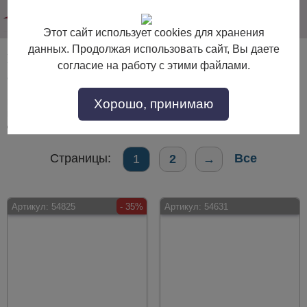
info@dommebeli.su
Этот сайт использует cookies для хранения
данных. Продолжая использовать сайт, Вы даете
Мебель для прихожей шириной (длиной) 110-119
согласие на работу с этими файлами.
см
Хорошо, принимаю
Мебель для прихожей шириной (длиной) 110-119 см по выгодной цене.
Покупайте в интернет-магазине "Дом Мебели" с доставкой по Москве и
области.
Страницы:
Все
1
2
→
Артикул:
54825
- 35%
Артикул:
54631