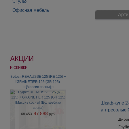
Стулья
Офисная мебель
Арти
АКЦИИ
И СКИДКИ
Буфет REHAUSSE 125 (RE 125) +
Вешалка с декором "Тюльпан"
Б5.7.60 Карамель/Беж (цена
GRAINETIER 125 (GR 125)
только за вешалку)
[Массив сосны]
Шкаф-купе 2-
антресолью 
47 888
68 453
руб.
Шири
Глуб