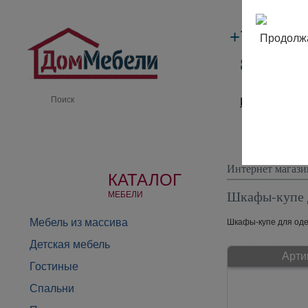
+7 (495)
Продолжа
8 (800) 
Производи
Интернет магази
КАТАЛОГ
Шкафы-купе 
МЕБЕЛИ
Мебель из массива
Шкафы-купе для одеж
Детская мебель
Арти
Гостиные
Спальни