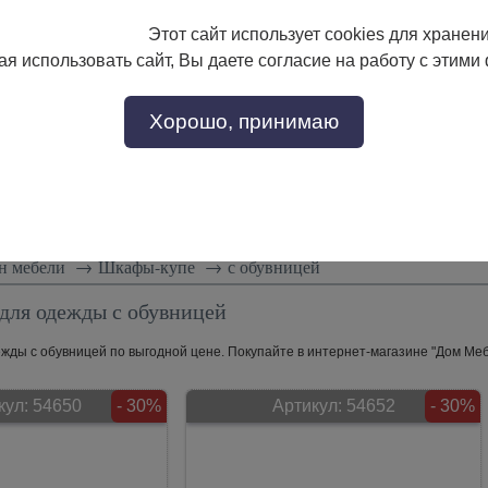
Этот сайт использует cookies для хранен
133-17-89
с 9:00 до 18:00
я использовать сайт, Вы даете согласие на работу с этими
Заказать звонок
302-17-89
Хорошо, принимаю
тели
Доставка и сборка
Скидки!
Статьи
н мебели
→
Шкафы-купе
→
с обувницей
для одежды с обувницей
ды с обувницей по выгодной цене. Покупайте в интернет-магазине "Дом Мебе
кул:
54650
- 30%
Артикул:
54652
- 30%