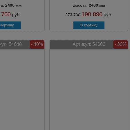
та:
2400 мм
Высота:
2400 мм
 700
190 890
руб.
руб.
272 700
кул:
54648
- 40%
Артикул:
54666
- 30%