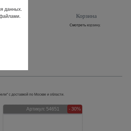
ия данных.
Корзина
 файлами.
Смотреть
корзину.
Контакты
ли" с доставкой по Москве и области.
Артикул:
54651
- 30%