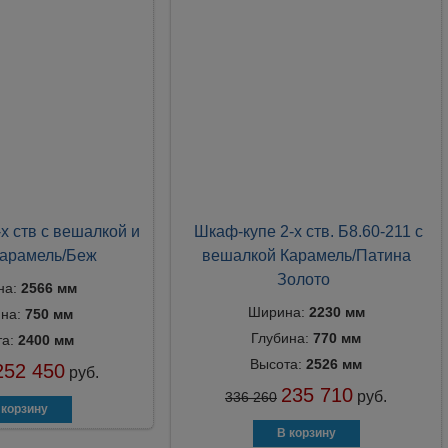
х ств с вешалкой и
Шкаф-купе 2-х ств. Б8.60-211 с
Карамель/Беж
вешалкой Карамель/Патина
Золото
на:
2566 мм
Ширина:
2230 мм
ина:
750 мм
Глубина:
770 мм
та:
2400 мм
Высота:
2526 мм
252 450
руб.
235 710
руб.
336 260