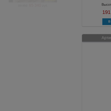
Высо
65 340
93 350
руб.
191
Арти