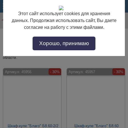
МЕНЮ
КОРЗИНА
Этот сайт использует cookies для хранения
данных. Продолжая использовать сайт, Вы даете
согласие на работу с этими файлами.
Шкафы-купе для одежды с каретной стяжкой
Хорошо, принимаю
Шкафы-купе для одежды с каретной стяжкой по выгодной цене.
Покупайте в интернет-магазине "Дом Мебели" с доставкой по Москве и
области.
Артикул:
45956
- 30%
Артикул:
45957
- 30%
Шкаф-купе "Благо" Б8.60-2/2
Шкаф-купе "Благо" Б8.60